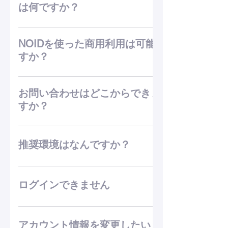
ムです。
は何ですか？
Amazon Alexaに対応できます
NOIDを使った商用利用は可能で
すか？
NOIDは商用利用が可能です
お問い合わせはどこからできま
すか？
下記メールアドレスへお問い合わせ下さい
NOIDサポート窓口：お問い合わせフォーム
推奨環境はなんですか？
Javascriptが利用できるWebブラウザ
「safari」「chrome」「Edge」を推奨してお
ログインできません
ります
マイページからパスワードの再設定をお願い
します。 会員登録をしていない方は新規会員
アカウント情報を変更したい