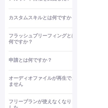
登録をお願いします。
マイページから設定変更が可能です。
カスタムスキルとは何ですか？
フラッシュブリーフィングではない、その他
のスキルをカスタムスキルと言います。 質問
フラッシュブリーフィングとは
に対して回答を読み上げる対話を作れる機能
何ですか？
です
「ニュースを開いて」と呼びかけることで起
動する、フラッシュニュースのことです。
申請とは何ですか？
Alexaアプリの設定画面から、有効にするニ
ュースを選択したり、順番を変更したりする
作ったスキルを世の中に出す際に、Amazon
ことができます。（直接ニュース名を指定し
社の審査を通過する必要があります。その審
オーディオファイルが再生でき
て呼び出すことはできません。）
査への申請はNOID管理画面から可能です。
ません
標準ブロックに組み込めるオーディオファイ
ルは「16000Hz、48kbps」のみとなっており
フリープランが使えなくなりま
ます。
した