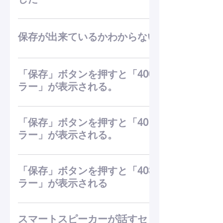
https://developer.amazon.com/ja/docs/custom-
skills/speech-synthesis-markup-language-
・セッション数100回を超える ・転送量
ssml-reference.html#h3_converting_mp3 無料
0.1GBを超える ・ストレージ5MBを超える い
保存が出来ているかわからない
ツール「Audacity」等を利用し変換して下さ
ずれかに達した場合に利用がロックされま
い。 （近日オーディオコンバーターをリリー
す。 ストレージ制限は該当するスキルを削除
保存完了は、保存ボタンを押してから２ー５
ス予定です。）
することがで解除されます。 セッション、転
分程度経過後に表示されます。 フロー保存
「保存」ボタンを押すと「400エ
送量制限は、月毎にリセットされます。 より
→Alexaにデプロイ→ビルド→完了→ダイア
ラー」が表示される。
多くご利用になりたい場合は、近日公開され
ログ表示 という流れです。 まずフローが保
る有料プランをご検討ください。
存され、Alexaにアップロード、ここまでは
400エラーは、「呼び出し名」または「ユー
数秒で完了します。 その後Alexa側で機器と
ザー入力（インテント）」のバリデーション
「保存」ボタンを押すと「401エ
連携できるようにする ビルド という処理が
エラーです。 英数字/記号 を「呼び出し名」
ラー」が表示される。
走ります。 この処理が２−５分程度かかりま
または「ユーザー入力」に使用することはで
す。現在、ダイアログは、ビルドの完了を表
きません。 いずれか使用できない文字が含ま
「401」エラーは、ベンダー情報の登録が済
示しております。
れている可能性がございます。 「呼び出し
んでいない場合に表示されます。 Alexa
「保存」ボタンを押すと「403エ
名」は、申請情報から修正/保存してくださ
console にアクセスして、ベンダー情報の登
ラー」が表示される
い。 「ユーザー入力」は、使用できな文字が
録を完了してください。 手順は、以下の通り
含まれているブロックを修正/保存してくださ
です。 -Alexa console にログイン
スキルが申請中になっているのが原因です。
い。 *両方に該当する場合は、「呼び出し
https://developer.amazon.com/ja/alexa -右
Alexaコンソールでスキルリストから「申請
スマートスピーカーが話すセリ