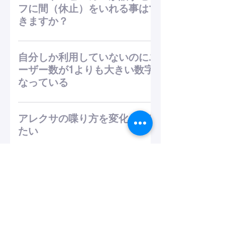
名」を先に修正/保存してから「ユーザー入
上のアカウントアイコンをポイントして「登
を取り下げる」をクリックして、申請を取り
フに間（休止）をいれる事はで
力」の修正を行ってください。 修正後に再度
録を完了する」を選択（添付参照） -画面
下げてください。
きますか？
保存を試してください。
に沿って情報を入力する（リージョンは日本
を選択） -再度NOIDから保存を実行する 解
アレクサは「、」や「。」が入っている場合
決しない場合、お気付きの点などございまし
一息入れて発話します、フロー編集画面のス
自分しか利用していないのにユ
たら、 こちらのメールにご返信くださいま
ピーカーマークに入れる アレクサが話すセリ
ーザー数が1よりも大きい数字に
せ。
フに「、」や「。」を入れてみてください。
なっている
さらに長い間（休止）を入れたい場合は、
break 詳しくは、こちらをご覧ください。
ユーザー数はユーザーIDから算出していま
す。 -ユーザーID＝スキル＋アカウント とし
アレクサの喋り方を変化をつけ
てアマゾン側が決める情報を、ログから集計
たい
しております。よって、スキルが複数ある場
合において、それぞれ自分で1度ずつ動かす
SSML（マークアップ言語）という機能を使
とと、合計のユーザー数は動かしたスキルの
って、アレクサの喋り方を変化させることが
料金の計算方法について知りた
数と同じ数になります。
できます。以下の例文にならって発話スロッ
い
トにテキストを入力してください。で囲われ
たテキストが、変化します。 詳しくはこちら
*ストレージ使用料、ストリーミング転送量の
のサイトをご覧になってください。
いずれかが上限に達すると料金が切り替わり
Civic Tech Summit KANAZAWA