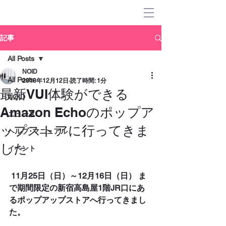
記事
All Posts
NOID
All Posts
2018年12月12日
読了時間: 1分
最新VUI体験ができる
NOID
Amazon Echoのポップア
ニュース
ップストアに行ってきま
ヘルプ･マニュアル
した
イベント
 11月25日（日）～12月16日（日） ま
で期間限定の新宿高島屋1階JR口にあ
るポップアップストアへ行ってきまし
た。